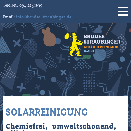
Telefon:
094 21 51639
Email:
info@bruder-straubinger.de
Skip
to
content
SOLARREINIGUNG
Chemiefrei, umweltschonend,