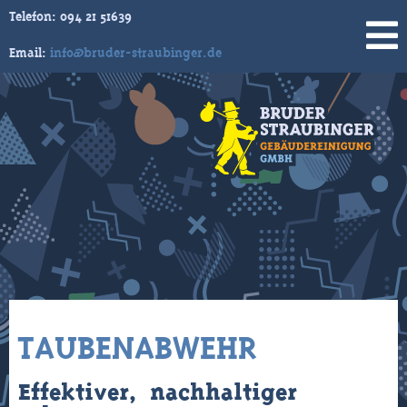
Telefon:
094 21 51639
Email:
info@bruder-straubinger.de
Skip
to
content
TAUBENABWEHR
Effektiver, nachhaltiger